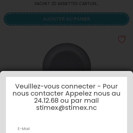
SACHET 20 ASSIETTES CARTON...
AJOUTER AU PANIER
Veuillez-vous connecter - Pour
nous contacter Appelez nous au
24.12.68 ou par mail
stimex@stimex.nc
SACHET 20 ASSIETTES CARTON...
AJOUTER AU PANIER
E-Mail