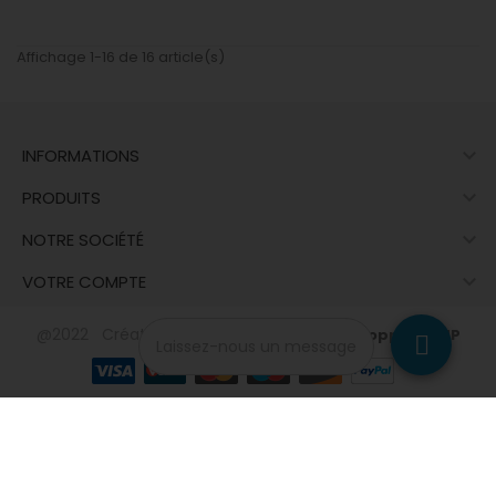
Affichage 1-16 de 16 article(s)

INFORMATIONS

PRODUITS

NOTRE SOCIÉTÉ

VOTRE COMPTE
@2022 Créateur du site - Contact :
Développeur PHP
Laissez-nous un message