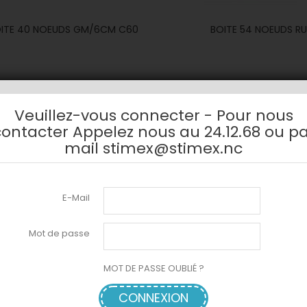
ITE 40 NOEUDS GM/6CM C60
BOITE 54 NOEUDS RUB
Veuillez-vous connecter - Pour nous
ontacter Appelez nous au 24.12.68 ou p
ge 1-2 de 2 article(s)
mail stimex@stimex.nc
E-Mail
Mot de passe
MOT DE PASSE OUBLIÉ ?
CONNEXION