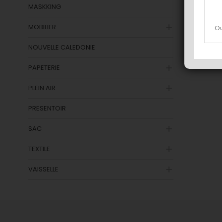
MASKKING
MOBILIER

Ou
NOUVELLE CALEDONIE
PAPETERIE

PLEIN AIR

PRESENTOIR
SAC

TEXTILE

VAISSELLE
