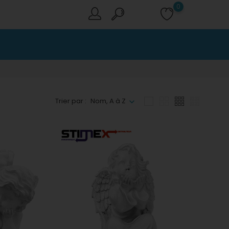
0
Trier par :
Nom, A à Z