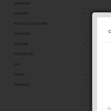
MASKKING
MOBILIER

NOUVELLE CALEDONIE
c
PAPETERIE

PLEIN AIR

PRESENTOIR
SAC

TEXTILE

VAISSELLE

Ou