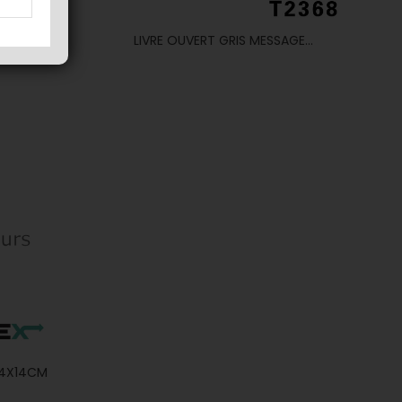
X12CM
LIVRE OUVERT GRIS MESSAGE...
 14X14CM