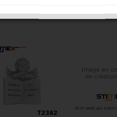
GE QUELQUES LARMES 14X16CM
ANGE SOCLE GRIS 24
PETIT ANGE AILE SORTI