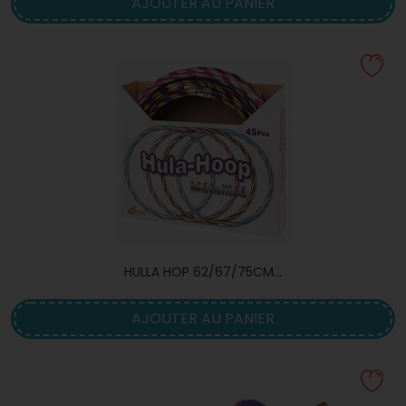
AJOUTER AU PANIER
HULLA HOP 62/67/75CM...
AJOUTER AU PANIER