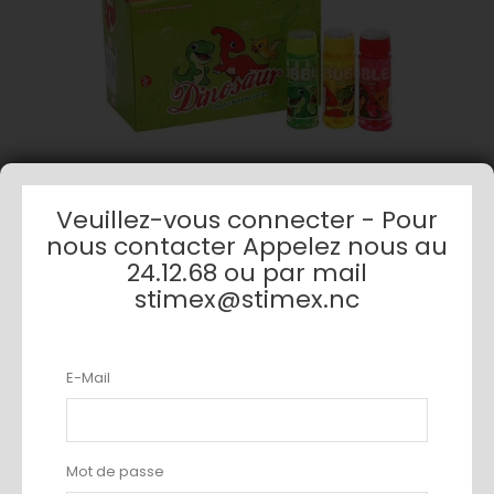
Veuillez-vous connecter - Pour
nous contacter Appelez nous au
24.12.68 ou par mail
stimex@stimex.nc
BOITE 24 BULLE A SAVON...
AJOUTER AU PANIER
E-Mail
NOUVEAU
Mot de passe