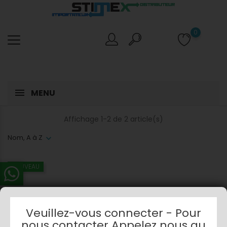
0
MENU
Affichage 1-2 de 2 article(s)
Nom, A à Z
NOUVEAU
Veuillez-vous connecter - Pour
nous contacter Appelez nous au