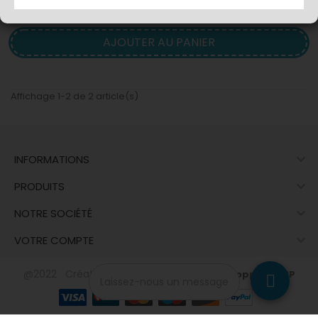
SACHET CRAFT 25 SACS...
AJOUTER AU PANIER
Affichage 1-2 de 2 article(s)

INFORMATIONS

PRODUITS

NOTRE SOCIÉTÉ

VOTRE COMPTE
@2022 Créateur du site - Contact :
Développeur PHP
Laissez-nous un message