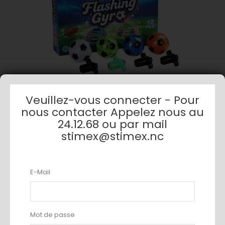
Veuillez-vous connecter - Pour
nous contacter Appelez nous au
24.12.68 ou par mail
stimex@stimex.nc
BOITE 12 TOUPIES MUSIQUE FOOT
AJOUTER AU PANIER
E-Mail
NOUVEAU
Mot de passe